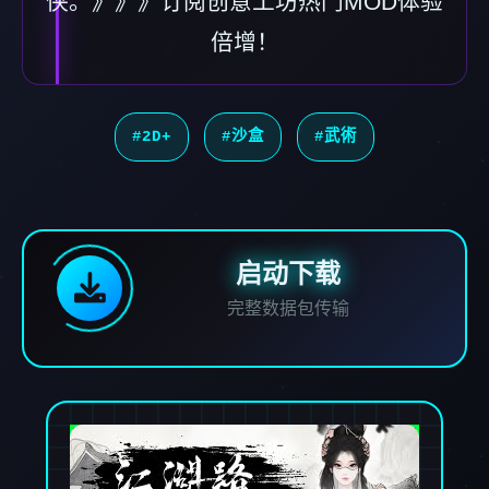
侠。》》》订阅创意工坊热门MOD体验
倍增！
#2D+
#沙盒
#武術
启动下载
完整数据包传输