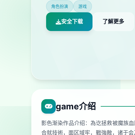
角色扮演
游戏
安全下载
了解更多
game介绍
影色渐染作品介绍：為讫拯救被魔族血
合就技術，面区域牢，戰強敵，诸于会