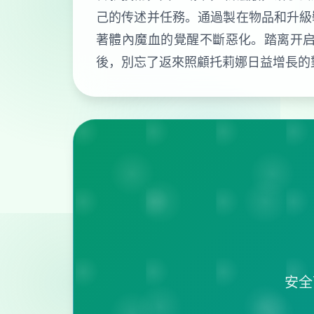
己的传述并任務。通過製在物品和升級
著體內魔血的覺醒不斷惡化。踏离开
後，別忘了返來照顧托莉娜日益增長的
安全