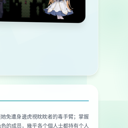
護她免遭身邊虎視眈眈者的毒手臂；掌握
色色的成员，幾乎各个個人士都持有个人