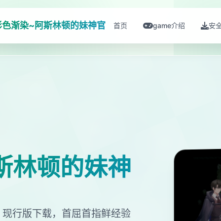
影色渐染~阿斯林顿的妹神官
首页
game介绍
安
斯林顿的妹神
，现行版下载，首屈首指鲜经验