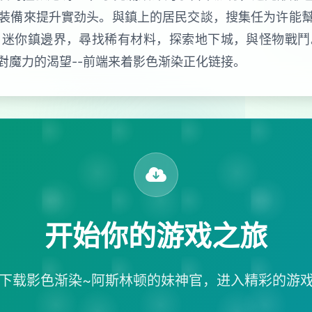
裝備來提升實劲头。與鎮上的居民交談，搜集任为许能
启迷你鎮邊界，尋找稀有材料，探索地下城，與怪物戰鬥
對魔力的渴望--前端来着影色渐染正化链接。
开始你的游戏之旅
下载影色渐染~阿斯林顿的妹神官，进入精彩的游