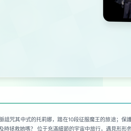
脈詛咒其中式的托莉娜，踏在10段征服魔王的旅途；保
及時拯救她嗎？ 位于充滿細節的宇宙中旅行，遇見形形