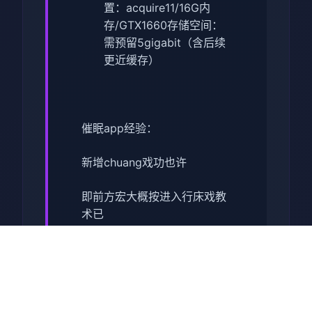
置​
​：acquire11/16G内
存/GTX1660
​存储空间​
​：
需预留5gigabit（含后续
更近缓存）
催眠app经验：
新增chuang戏功也许
即前方宏大概按进入行床戏教
术已
体育仓库跟保健室均可触发展
chuang戏，但目前体育仓库尚
未实际装