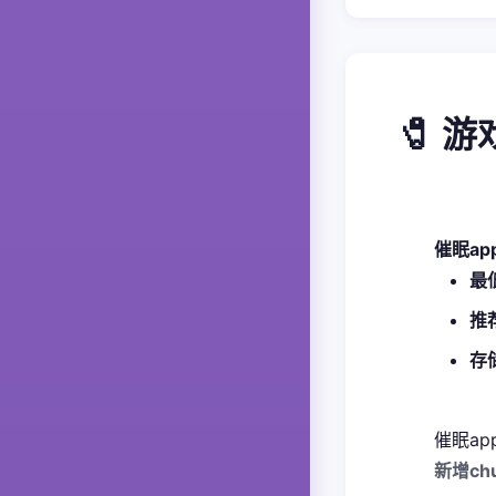
🧷 
催眠a
​最
​推
​存
催眠ap
新增ch