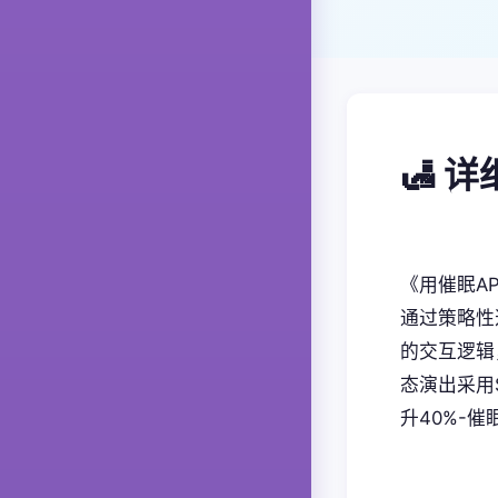
🛃 
《用催眠A
通过策略性
的交互逻辑
态演出采用
升40%-催