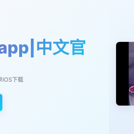
app|中文官
卓IOS下载