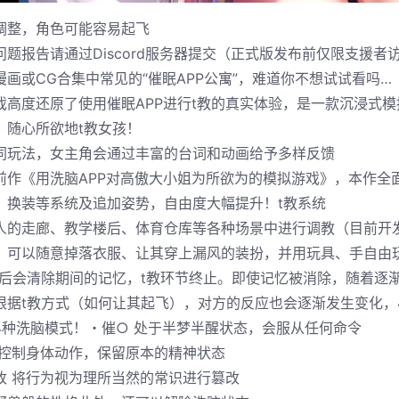
调整，角色可能容易起飞
问题报告请通过Discord服务器提交（正式版发布前仅限支援者访
漫画或CG合集中常见的“催眠APP公寓”，难道你不想试试看吗…
戏高度还原了使用催眠APP进行t教的真实体验，是一款沉浸式
，随心所欲地t教女孩！
同玩法，女主角会通过丰富的台词和动画给予多样反馈
前作《用洗脑APP对高傲大小姐为所欲为的模拟游戏》，本作全
、换装等系统及追加姿势，自由度大幅提升！t教系统
人的走廊、教学楼后、体育仓库等各种场景中进行调教（目前开
，可以随意掉落衣服、让其穿上漏风的装扮，并用玩具、手自由
束后会清除期间的记忆，t教环节终止。即使记忆被消除，随着逐
根据t教方式（如何让其起飞），对方的反应也会逐渐发生变化，
4种洗脑模式！・催○ 处于半梦半醒状态，会服从任何命令
仅控制身体动作，保留原本的精神状态
改 将行为视为理所当然的常识进行篡改