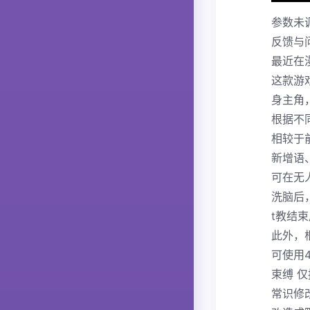
参数未
反馈与
最近在
这款游
身主角
根据不
相较于
新增语
可在无
洗脑后
t教结
此外，
可使用
束缚 
常识修