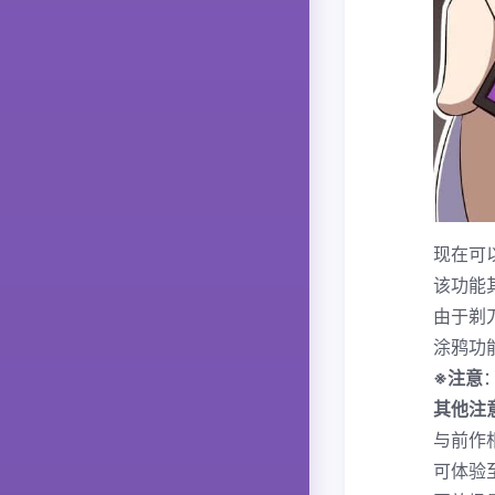
现在可
该功能
由于剃
涂鸦功
※注意
其他注
与前作
可体验至