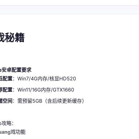
游戏秘籍
pp安卓配置要求
低配置​
​：Win7/4G内存/核显HD520
荐配置​
​：Win11/16G内存/GTX1660
储空间​
​：需预留5GB（含后续更新缓存）
p攻略：
uang戏功能