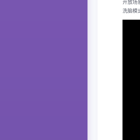
开放场
洗脑模