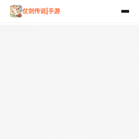
仗剑传说|手游