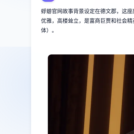
蜉蝣官网故事背景设定在德文郡，这座
优雅，高楼耸立，是富商巨贾和社会精
体）。