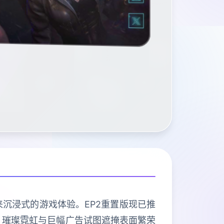
来沉浸式的游戏体验。EP2重置版现已推
，璀璨霓虹与巨幅广告试图遮掩表面繁荣