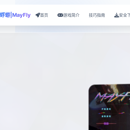
蜉蝣|MayFly
首页
游戏简介
技巧指南
安全