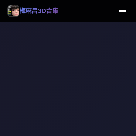
梅麻吕3D合集