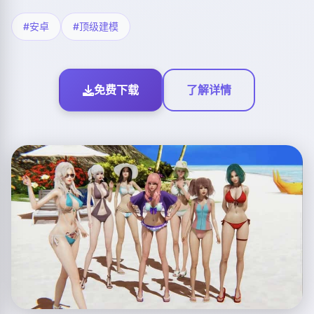
#安卓
#顶级建模
免费下载
了解详情