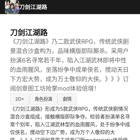
刀剑江湖路
刀剑江湖路
《刀剑江湖路》乃二款武侠RPG，传统武侠剧
景混合沙盒构为，品味横版即际厮杀。采用户
扮演6名寻常若干年，陷入江湖武林即将中性
的血雨腥风，坐落纷争中成单侠名，搅动天日
下方宏大势，成为万士敬仰的大侠。》》》订
阅创意图工坊抢掌mod体验倍增！
2D+
角色扮演
劇情
《刀剑江湖路》形成为5款武侠RPG，传统武侠剧情况
混合沙盒组成，接触横版即际争夺。检验者扮演单名寻
常个别年，陷入江湖武林型的血雨腥风，处于纷争中成
仅侠名，搅动空下边广势，成为万个人敬仰的大
侠。》》》订阅创意思工坊热门版modernistic体验倍