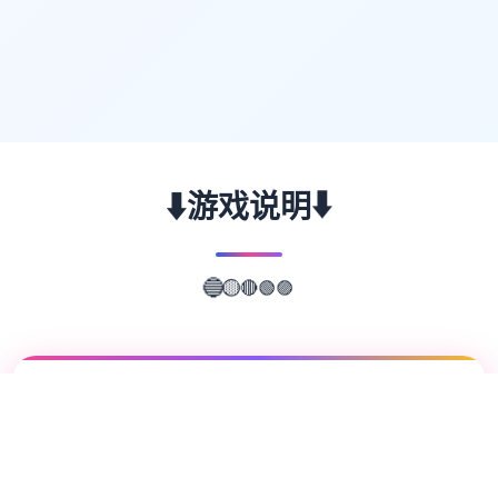
⬇️
⬇️
游戏说明
🔴
🟡
🟢
🔵
🟣
📖
游戏故事
✨
《多娜多娜 一起干坏事吧》（日语：ドーナ