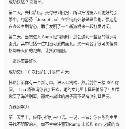
成功送达 7 次披萨。
第二天，去比萨店。交付得到回报，所以把钱投入到更好的引
擎中。约瑟芬（Josephine）在经销商处总是恶作剧，强迫您
在办公室刷背心。助手发明了一个新游戏来一起打发时间。
第二天，当您进入 Saga 经销商时，您会遇到一些新的俄罗斯
面孔，其中包括一位相当可爱的面孔。买一辆名字很可笑但价
格却是天价的跑车，让托尼佩服。
一道热菜最好吃
成功交付 10 次比萨饼并等待 4 天。
托尼告诉你有一个新订单。进入公寓楼，然后前往三楼 301 房
间。 Tina 将邀请你参加狂欢。她的女儿贝卡真是惊呆了！如果
你买了海滨别墅，那就去黛比的房子而不是海滨别墅睡觉。
乔西的努力
第二天早上，佐藤小姐打来电话。一说，一做；你在陈列室里
寻找不明智的人。你不禁会注意到Rump 市长和 Kim 之间的奇