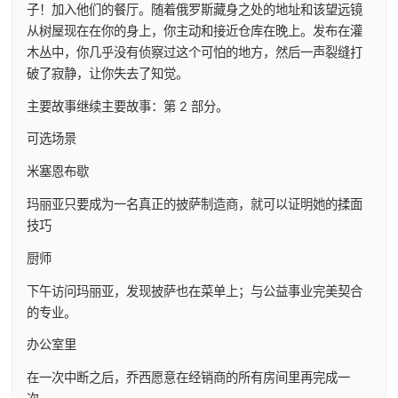
子！加入他们的餐厅。随着俄罗斯藏身之处的地址和该望远镜
从树屋现在在你的身上，你主动和接近仓库在晚上。发布在灌
木丛中，你几乎没有侦察过这个可怕的地方，然后一声裂缝打
破了寂静，让你失去了知觉。
主要故事继续主要故事：第 2 部分。
可选场景
米塞恩布歇
玛丽亚只要成为一名真正的披萨制造商，就可以证明她的揉面
技巧
厨师
下午访问玛丽亚，发现披萨也在菜单上；与公益事业完美契合
的专业。
办公室里
在一次中断之后，乔西愿意在经销商的所有房间里再完成一