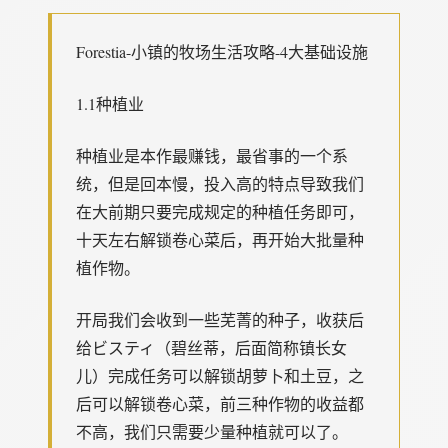
Forestia-小镇的牧场生活攻略-4大基础设施
1.1种植业
种植业是本作最赚钱，最省事的一个系
统，但是回本慢，投入高的特点导致我们
在大前期只要完成规定的种植任务即可，
十天左右解锁卷心菜后，再开始大批量种
植作物。
开局我们会收到一些芜菁的种子，收获后
给ビスティ（碧丝蒂，后面简称镇长女
儿）完成任务可以解锁胡萝卜和土豆，之
后可以解锁卷心菜，前三种作物的收益都
不高，我们只需要少量种植就可以了。