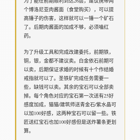
为了能在前期顺利到达26层，建议携带两
个博洛尼亚肉酱面（食堂购买），可以提
高锤子的伤害，这样就可以一锤一个矿石
了。后期肉酱面的加成不够，必须嗑红
药。
为了升级工具和完成改建委托，前期铁，
铜，银，金都不建议卖。白金依石前期可
以卖，后期保证求婚的时候有十个作结婚
戒指就可以了。圣铁矿完成任务需要一
些，缺钱可以卖。其余的宝石可以全部卖
掉。每个角色对应的宝石第一次送有25好
感度加成，猫猫/建筑师送青金石/紫水晶可
以加100好感，这两种宝石可以留一些。铁
匠送红宝石也加100好感但是送炸薯条更划
算。