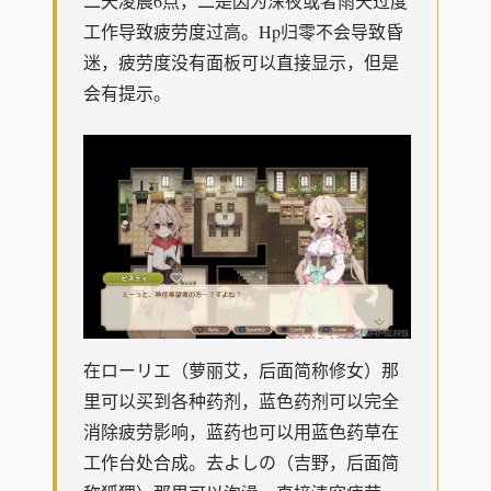
二天凌晨6点，二是因为深夜或者雨天过度
工作导致疲劳度过高。Hp归零不会导致昏
迷，疲劳度没有面板可以直接显示，但是
会有提示。
在ローリエ（萝丽艾，后面简称修女）那
里可以买到各种药剂，蓝色药剂可以完全
消除疲劳影响，蓝药也可以用蓝色药草在
工作台处合成。去よしの（吉野，后面简