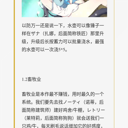
以防万一还是说一下，水壶可以像锤子一
样在ザナ（扎娜，后面简称铁匠）那里升
级，升级后长按蓄力可以批量浇水，最强
的水壶可以一次浇5*5。
1.2畜牧业
畜牧业是本作最不赚钱，用时最久的一个
系统。我们要先去找ノーティ（诺蒂，后
面简称建筑师）建好鸡舍/牛棚，レトリー
（莱特莉，后面简称狗狗）就会送我们一
只鸡/牛，每天刷毛说话增加它的好感度，