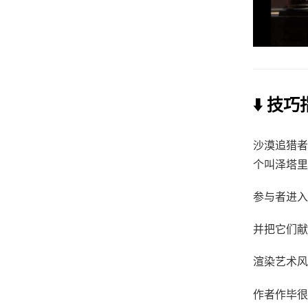
⬇️ 技
沙漠追猎者
个叫泽塔里
参与者进入
并把它们献
渲染艺术风
作者作毕很