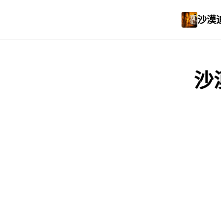
沙漠追
沙漠