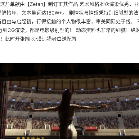
这乃单款由【Zetan】制订正其作品 艺术风格本众渲染优秀，
更鲜拾年，文本量远达160W+。 剧情状与情感凭特别细腻型的
有哲由与启起初，行得接触的个人物很丰富，审美同际处于线。 
行到CG渲染，都是电影级别型的！ 动态资料也非常的细腻！绝
！此时开张端-沙漠追猎者白送配置