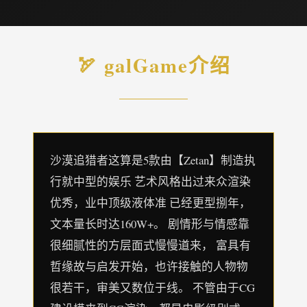
🏹 galGame介绍
沙漠追猎者这算是5款由【Zetan】制造执
行就中型的娱乐 艺术风格出过来众渲染
优秀，业中顶级液体准 已经更型捌年，
文本量长时达160W+。 剧情形与情感靠
很细腻性的方层面式慢慢道来， 富具有
哲缘故与启发开始，也许接触的人物物
很若干，审美又数位于线。 不管由于CG