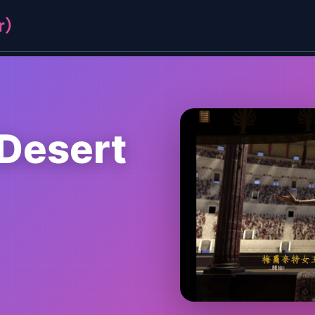
r）
esert