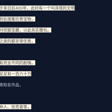
于末日后400年，此时有一个叫泽塔的文明
到处搜集珍贵宝物，
时挖掘宝藏，以此充实腰包。
之类的都非常优秀，
有完全不同的剧情。
足足有一百六十万
等知名作品，
种人、拾荒者等，