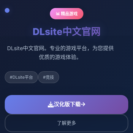
📊 精品游戏
DLsite中文官网
DLsite中文官网。专业的游戏平台，为您提供
优质的游戏体验。
#DLsite平台
#竞技
汉化版下载
了解更多