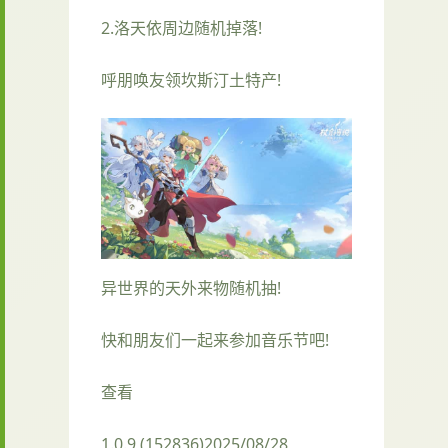
2.洛天依周边随机掉落!
呼朋唤友领坎斯汀土特产!
异世界的天外来物随机抽!
快和朋友们一起来参加音乐节吧!
查看
1.0.9 (152836)2025/08/28