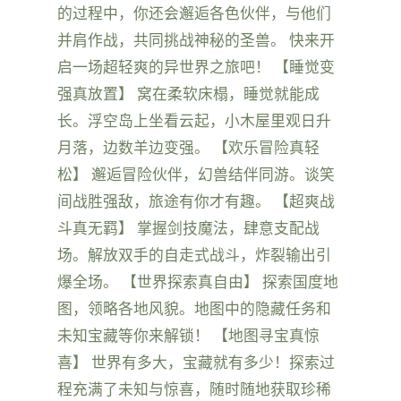
的过程中，你还会邂逅各色伙伴，与他们
并肩作战，共同挑战神秘的圣兽。 快来开
启一场超轻爽的异世界之旅吧！ 【睡觉变
强真放置】 窝在柔软床榻，睡觉就能成
长。浮空岛上坐看云起，小木屋里观日升
月落，边数羊边变强。 【欢乐冒险真轻
松】 邂逅冒险伙伴，幻兽结伴同游。谈笑
间战胜强敌，旅途有你才有趣。 【超爽战
斗真无羁】 掌握剑技魔法，肆意支配战
场。解放双手的自走式战斗，炸裂输出引
爆全场。 【世界探索真自由】 探索国度地
图，领略各地风貌。地图中的隐藏任务和
未知宝藏等你来解锁！ 【地图寻宝真惊
喜】 世界有多大，宝藏就有多少！探索过
程充满了未知与惊喜，随时随地获取珍稀