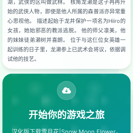
湖，武侠的区叫做武林。 核角龙濑是这子冉冉升
始的武侠人物，即使是他人所属的森普派亦异常重
心思视他。 描述起始于龙井保护一项名为Hiiro的
女孩，她始邪恶的教派逃脱。 他的师父凛美，他
的妹妹徒弟濑树并喜朗。 位于与这仨位女英雄一
起训练的日子里，龙濑参上已武术会将议，依据调
试他的技艺。
开始你的游戏之旅
汉化版下载雪月花|Snow Moon Flower，