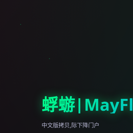
蜉蝣|MayFl
中文版拷贝,际下降门户