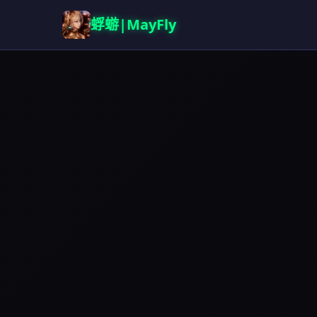
蜉蝣|MayFly