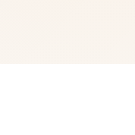
⌨️ 产品介绍
《用催眠APP洗脑高傲大小姐2》是热门SLG的续作，玩家
通过策略性选择影响角色关系。本次更新扩展了校园场景的
交互逻辑，新增的“社团活动”事件链解锁隐藏剧情。动态演
出采用Spine2D技术，表情变化与肢体动作细腻度提升