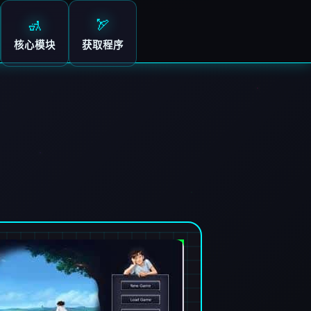
🚮
🏹
核心模块
获取程序