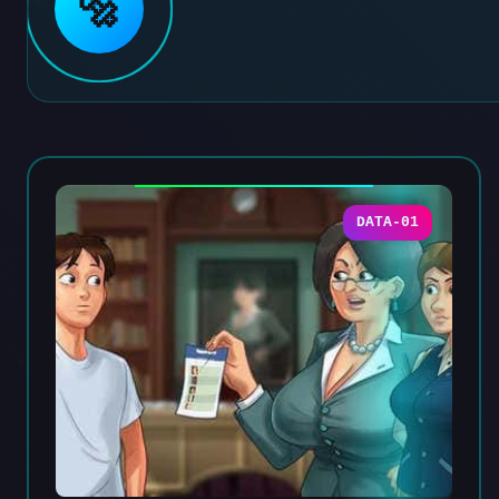
🔩
DATA-01