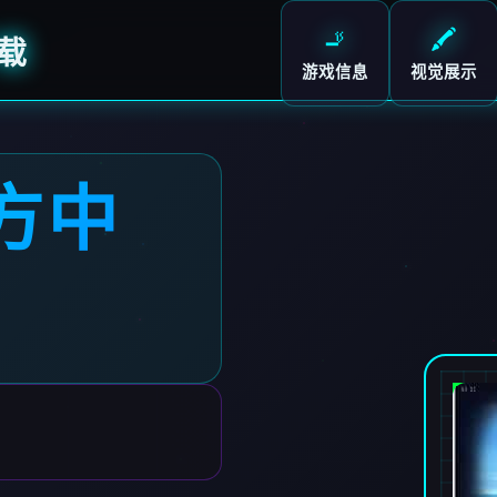
🚬
🖍️
载
游戏信息
视觉展示
方中