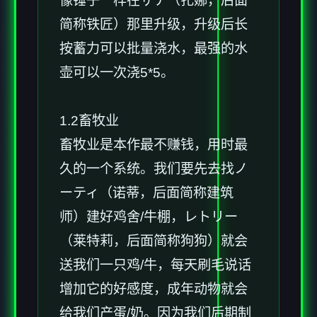
像锤子一样在ザナ（扎娜，后面
简称铁匠）那里升级，升级后长
按蓄力可以批量浇水，最强的水
壶可以一次浇5*5。
1.2畜牧业
畜牧业是本作最不赚钱，用时最
久的一个系统。我们要先去找ノ
ーティ（诺蒂，后面简称建筑
师）建好鸡舍/牛棚，レトリー
（莱特莉，后面简称狗狗）就会
送我们一只鸡/牛，每天刷毛说话
增加它的好感度，成年动物就会
给我们产蛋/奶。因为我们后期制