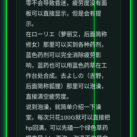
零不会导致昏迷，疲劳度没有面
板可以直接显示，但是会有提
示。
在ローリエ（萝丽艾，后面简称
修女）那里可以买到各种药剂，
蓝色药剂可以完全消除疲劳影
响，蓝药也可以用蓝色药草在工
作台处合成。去よしの（吉野，
后面简称狐狸）那里可以泡澡，
直接清空疲劳度。
说到泡澡，就简单介绍一下澡
堂。每次只花100G就可以直接把
hp回满，可以先磕一个绿色草药