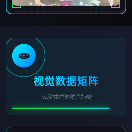
🧫
视觉数据矩阵
沉浸式视觉体验扫描